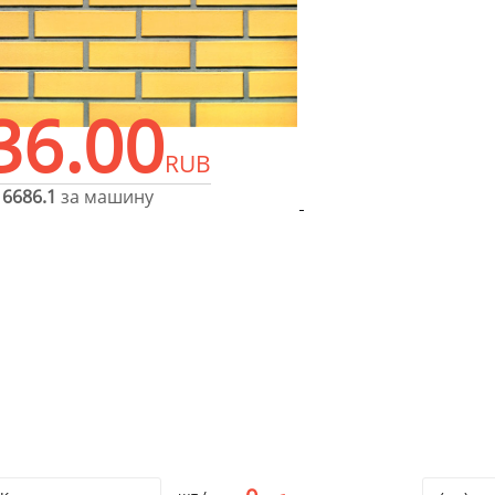
36.00
RUB
16686.1
за машину