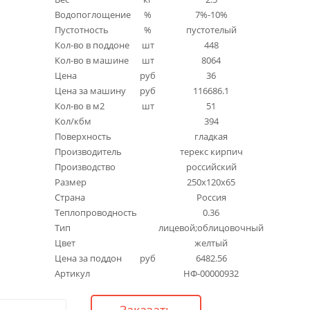
Водопоглощение
%
7%-10%
Пустотность
%
пустотелый
Кол-во в поддоне
шт
448
Кол-во в машине
шт
8064
Цена
руб
36
Цена за машину
руб
116686.1
Кол-во в м2
шт
51
Кол/кбм
394
Поверхность
гладкая
Производитель
терекс кирпич
Производство
российский
Размер
250x120x65
Страна
Россия
Теплопроводность
0.36
Тип
лицевой;облицовочный
Цвет
желтый
Цена за поддон
руб
6482.56
Артикул
НФ-00000932